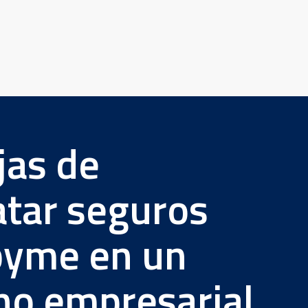
jas de
atar seguros
pyme en un
no empresarial