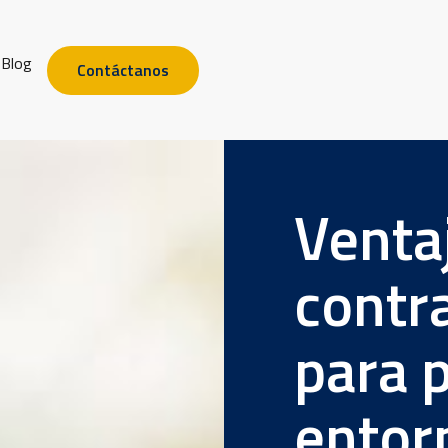
Blog
Contáctanos
Venta
contr
para 
entor